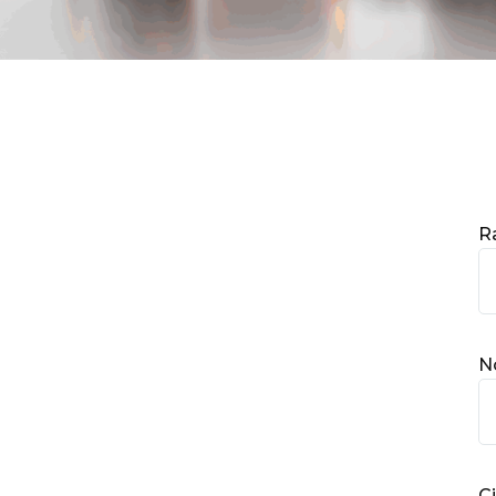
R
N
C