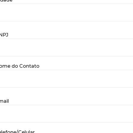
NPJ
ome do Contato
mail
elefone/Celular