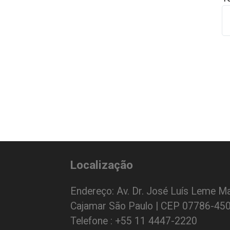
Localização
Endereço: Av. Dr. José Luís Leme Ma
Cajamar São Paulo | CEP 07786-45
Telefone : +55 11 4447-2220