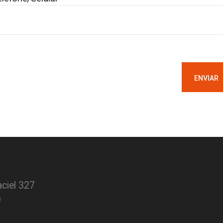
ciel 327
0