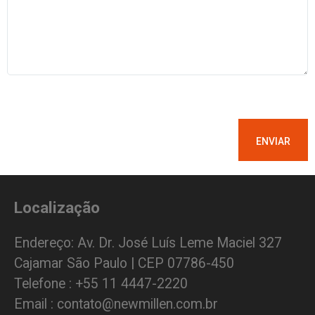
Localização
Endereço: Av. Dr. José Luís Leme Maciel 327
Cajamar São Paulo | CEP 07786-450
Telefone : +55 11 4447-2220
Email : contato@newmillen.com.br