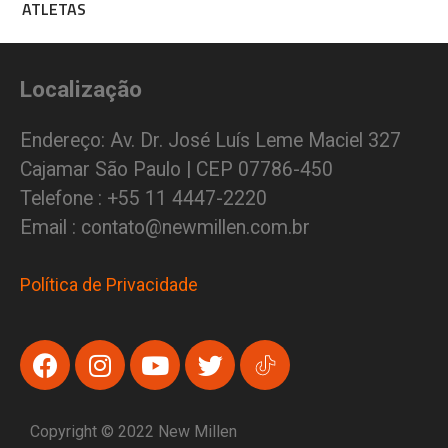
ATLETAS
Localização
Endereço: Av. Dr. José Luís Leme Maciel 327
Cajamar São Paulo | CEP 07786-450
Telefone : +55 11 4447-2220
Email : contato@newmillen.com.br
Política de Privacidade
Copyright © 2022 New Millen