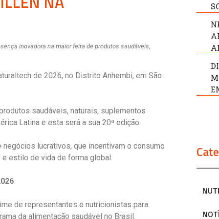
ILLEN NA
S
N
A
ença inovadora na maior feira de produtos saudáveis,
A
D
aturaltech de 2026, no Distrito Anhembi, em São
M
E
e produtos saudáveis, naturais, suplementos
érica Latina e esta será a sua 20ª edição.
e negócios lucrativos, que incentivam o consumo
Cate
 estilo de vida de forma global.
2026
NUT
ime de representantes e nutricionistas para
NOT
rama da alimentação saudável no Brasil.