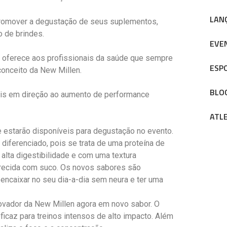
LAN
 promover a degustação de seus suplementos,
o de brindes.
EVE
 oferece aos profissionais da saúde que sempre
ESP
onceito da New Millen.
BLO
is em direção ao aumento de performance
ATL
e estarão disponíveis para degustação no evento.
diferenciado, pois se trata de uma proteína de
 alta digestibilidade e com uma textura
recida com suco. Os novos sabores são
 encaixar no seu dia-a-dia sem neura e ter uma
novador da New Millen agora em novo sabor. O
icaz para treinos intensos de alto impacto. Além