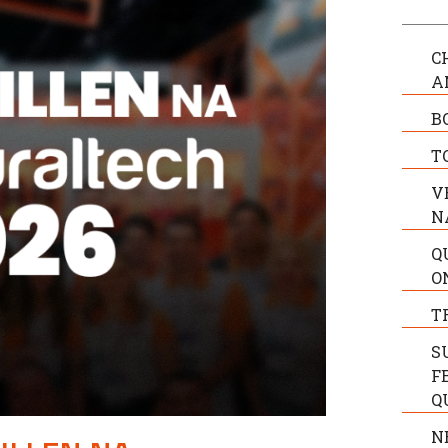
C
A
B
T
V
N
Q
O
T
S
F
Q
N