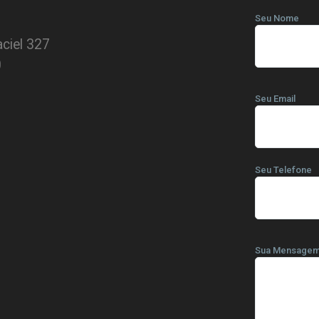
Seu Nome
ciel 327
0
Seu Email
Seu Telefone
Sua Mensage