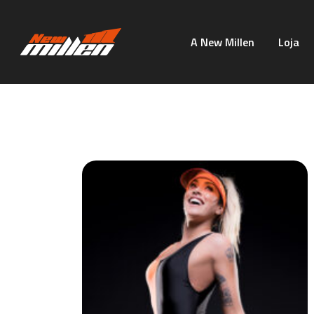
A New Millen
Loja