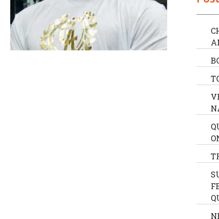
C
A
B
T
V
N
Q
O
T
S
F
Q
N