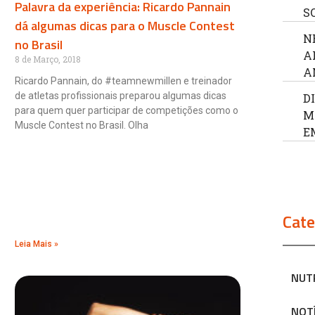
Palavra da experiência: Ricardo Pannain
S
dá algumas dicas para o Muscle Contest
N
no Brasil
A
8 de Março, 2018
A
Ricardo Pannain, do #teamnewmillen e treinador
de atletas profissionais preparou algumas dicas
D
para quem quer participar de competições como o
M
Muscle Contest no Brasil. Olha
E
Cate
Leia Mais »
NUT
NOT