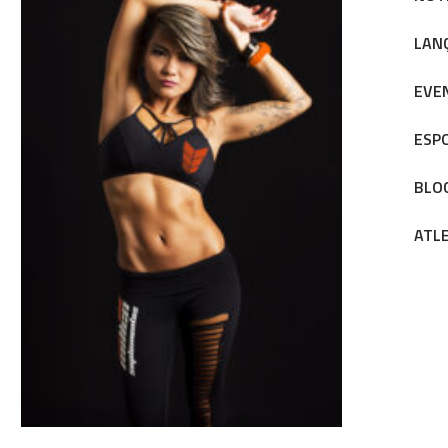
LAN
EVE
ESP
BLO
ATL