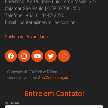
Endereço: Av. Dr. José Luís Leme Maciel 327
Cajamar São Paulo | CEP 07786-450
Telefone : +55 11 4447-2220
Email : contato@newmillen.com.br
Política de Privacidade
Copyright © 2022 New Millen
Desenvolvido por
Atis Comunicação
Entre em Contato!
Seu Nome