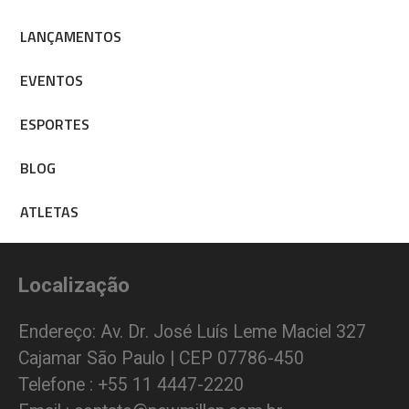
LANÇAMENTOS
EVENTOS
ESPORTES
BLOG
ATLETAS
Localização
Endereço: Av. Dr. José Luís Leme Maciel 327
Cajamar São Paulo | CEP 07786-450
Telefone : +55 11 4447-2220