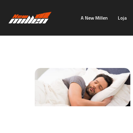
A New Millen
Loja