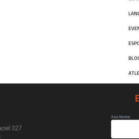
LAN
EVE
ESP
BLO
ATL
Seu Nome
ciel 327
0