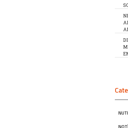
S
N
A
A
D
M
E
Cate
NUT
NOT