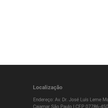
Localização
Endereço: Av. Dr. José Luís Leme Ma
Cajamar São Paulo | CEP 07786-45