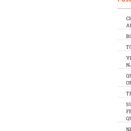
C
A
B
T
V
N
Q
O
T
S
F
Q
N