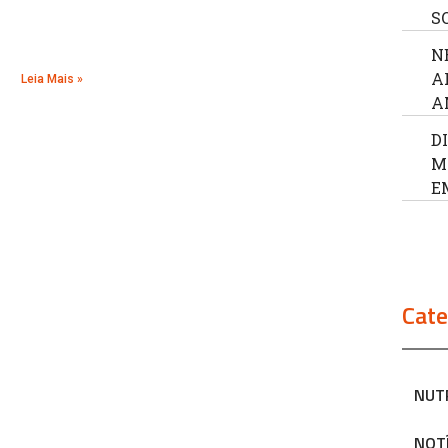
S
N
A
Leia Mais »
A
D
M
E
Cate
NUT
NOT