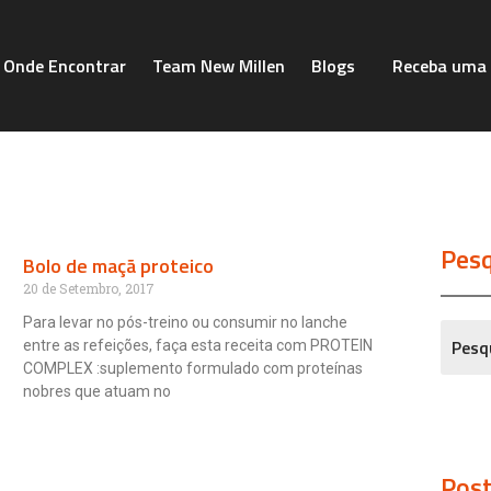
Onde Encontrar
Team New Millen
Blogs
Receba uma 
Pesq
Bolo de maçã proteico
20 de Setembro, 2017
Para levar no pós-treino ou consumir no lanche
entre as refeições, faça esta receita com PROTEIN
COMPLEX :suplemento formulado com proteínas
nobres que atuam no
Post