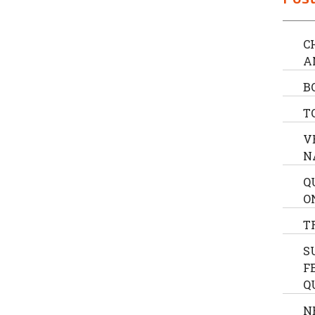
C
A
B
T
V
N
Q
O
T
S
F
Q
N