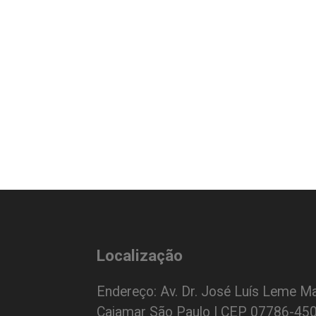
Localização
Endereço: Av. Dr. José Luís Leme Ma
Cajamar São Paulo | CEP 07786-45