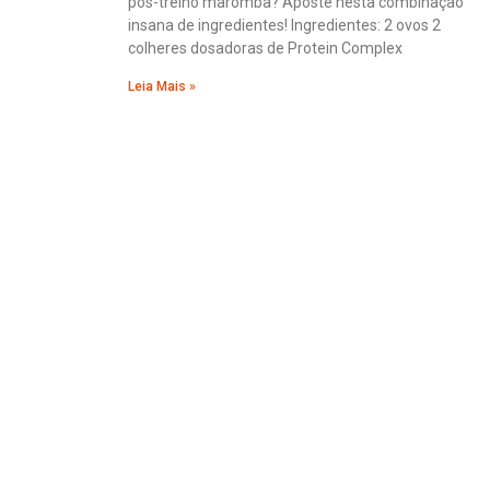
pós-treino maromba? Aposte nesta combinação
insana de ingredientes! Ingredientes: 2 ovos 2
colheres dosadoras de Protein Complex
Leia Mais »