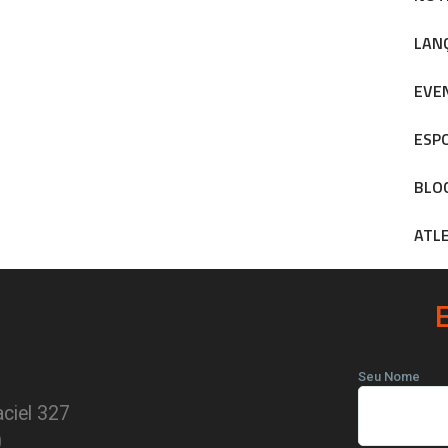
LAN
EVE
ESP
BLO
ATL
Seu Nome
ciel 327
0