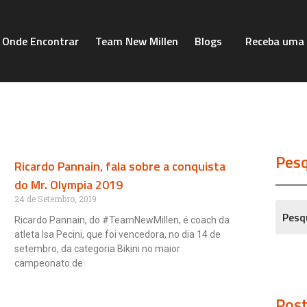
Onde Encontrar
Team New Millen
Blogs
Receba uma 
Pesq
Ricardo Pannain, fala sobre a conquista
do Mr. Olympia 2019
24 de Setembro, 2019
Ricardo Pannain, do #TeamNewMillen, é coach da
atleta Isa Pecini, que foi vencedora, no dia 14 de
setembro, da categoria Bikini no maior
campeonato de
Post