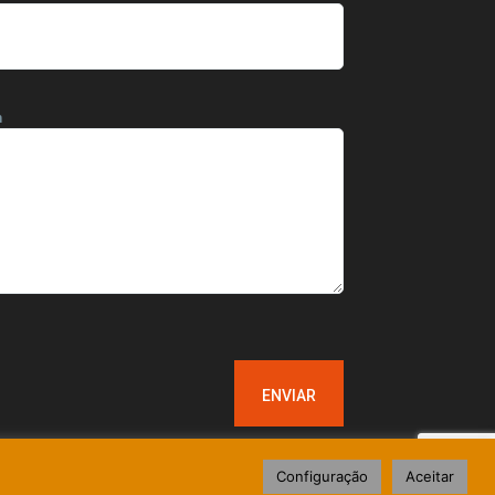
m
Configuração
Aceitar