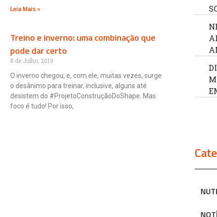
S
Leia Mais »
N
Treino e inverno: uma combinação que
A
pode dar certo
A
8 de Julho, 2019
D
O inverno chegou, e, com ele, muitas vezes, surge
M
o desânimo para treinar, inclusive, alguns até
E
desistem do #ProjetoConstruçãoDoShape. Mas
foco é tudo! Por isso,
Cate
NUT
NOT