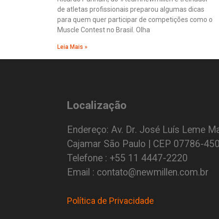
de atletas profissionais preparou algumas dicas
para quem quer participar de competições como o
Muscle Contest no Brasil. Olha
Leia Mais »
Localização
Endereço: Av. Dr. José Luís Leme Ma
Cajamar São Paulo | CEP 07786-45
Telefone : +55 11 4447-2220
Email : contato@newmillen.com.br
Política de Privacidade