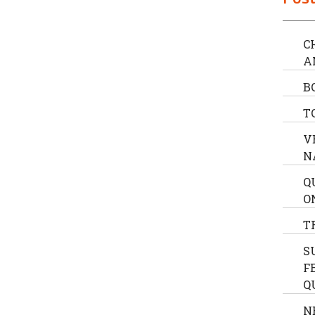
C
A
B
T
V
N
Q
O
T
S
F
Q
N