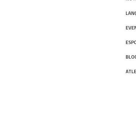
LAN
EVE
ESP
BLO
ATL