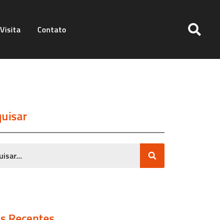
Visita
Contato
uisar
s Recentes