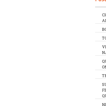
C
A
B
T
V
N
Q
O
T
S
F
Q
N