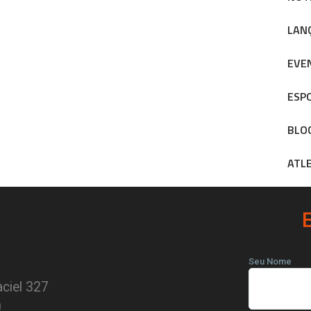
LAN
EVE
ESP
BLO
ATL
Seu Nome
ciel 327
0