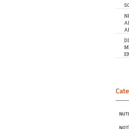
S
N
A
A
D
M
E
Cate
NUT
NOT