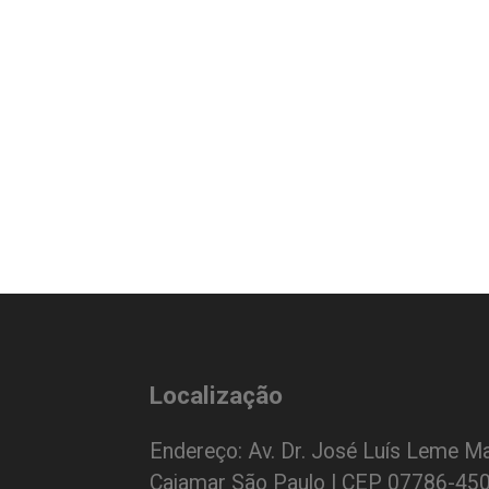
Localização
Endereço: Av. Dr. José Luís Leme Ma
Cajamar São Paulo | CEP 07786-45