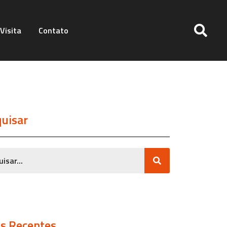
Visita
Contato
uisar
s Recentes