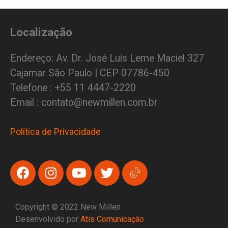
Localização
Endereço: Av. Dr. José Luís Leme Maciel 327
Cajamar São Paulo | CEP 07786-450
Telefone : +55 11 4447-2220
Email : contato@newmillen.com.br
Política de Privacidade
Copyright © 2022 New Millen
Desenvolvido por
Atis Comunicação