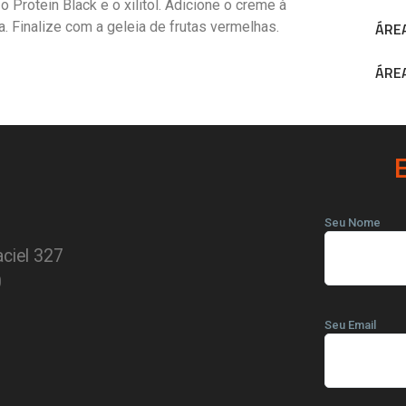
o Protein Black e o xilitol. Adicione o creme à
ÁREA
. Finalize com a geleia de frutas vermelhas.
ÁREA
Seu Nome
ciel 327
0
Seu Email