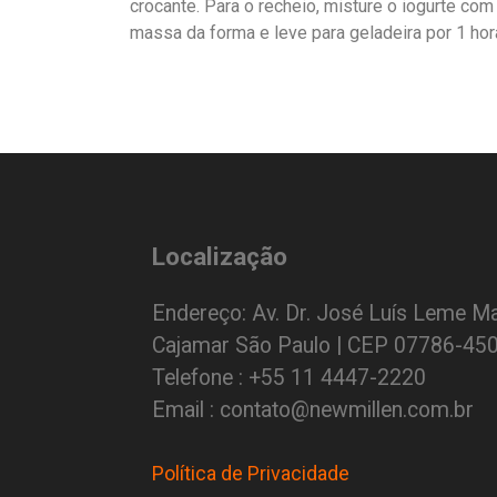
crocante. Para o recheio, misture o iogurte com 
massa da forma e leve para geladeira por 1 hora
Localização
Endereço: Av. Dr. José Luís Leme Ma
Cajamar São Paulo | CEP 07786-45
Telefone : +55 11 4447-2220
Email : contato@newmillen.com.br
Política de Privacidade