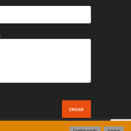
m
Configuração
Aceitar