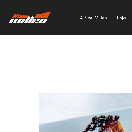
A New Millen
Loja