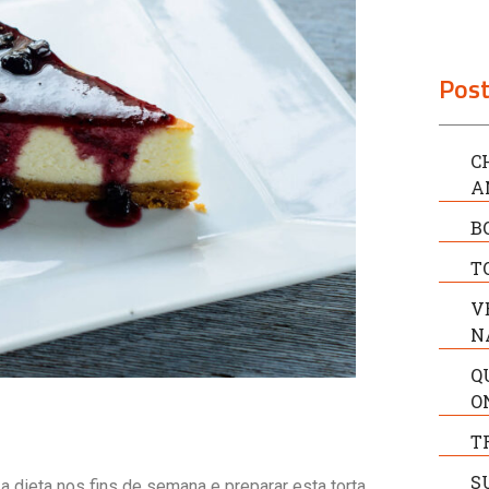
Post
C
A
B
T
V
N
Q
O
T
S
 dieta nos fins de semana e preparar esta torta