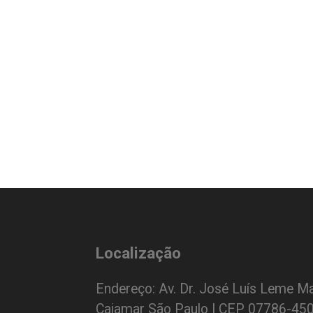
Localização
Endereço: Av. Dr. José Luís Leme Ma
Cajamar São Paulo | CEP 07786-45