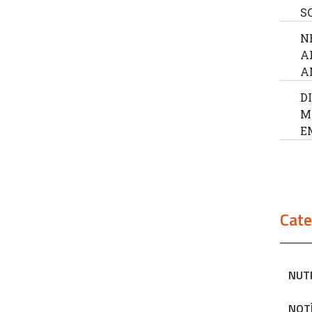
S
N
A
A
D
M
E
Cate
NUT
NOT