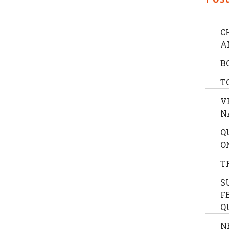
C
A
B
T
V
N
Q
O
T
S
F
Q
N