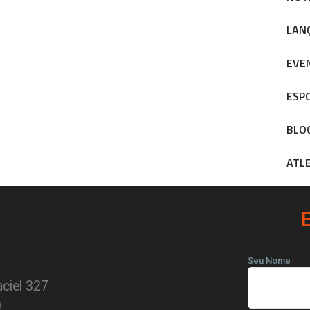
LAN
EVE
ESP
BLO
ATL
Seu Nome
ciel 327
0