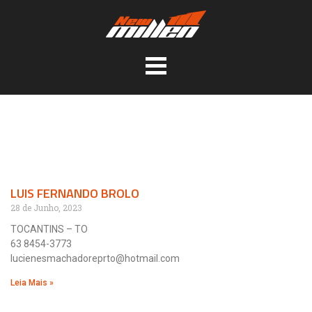
LUIS FERNANDO BROLO
28 de Junho, 2023
TOCANTINS – TO
63 8454-3773
lucienesmachadoreprto@hotmail.com
Leia Mais »