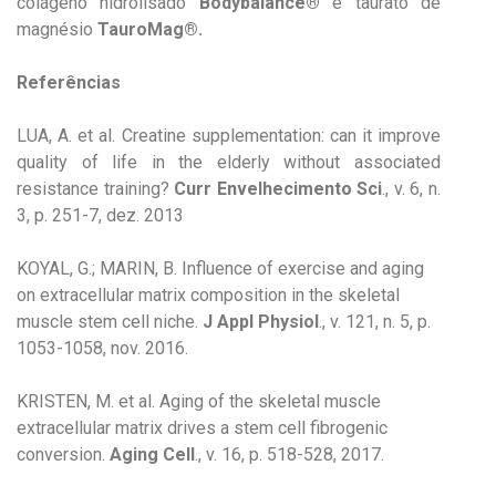
colágeno hidrolisado
Bodybalance®
e taurato de
magnésio
TauroMag®.
Referências
LUA, A. et al. Creatine supplementation: can it improve
quality of life in the elderly without associated
resistance training?
Curr Envelhecimento Sci
., v. 6, n.
3, p. 251-7, dez. 2013
KOYAL, G.; MARIN, B. Influence of exercise and aging
on extracellular matrix composition in the skeletal
muscle stem cell niche.
J Appl Physiol
., v. 121, n. 5, p.
1053-1058, nov. 2016.
KRISTEN, M. et al. Aging of the skeletal muscle
extracellular matrix drives a stem cell fibrogenic
conversion.
Aging Cell
., v. 16, p. 518-528, 2017.