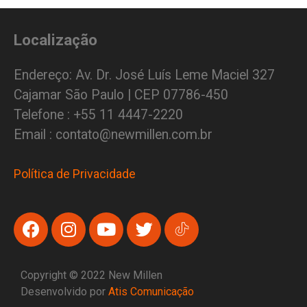
Localização
Endereço: Av. Dr. José Luís Leme Maciel 327
Cajamar São Paulo | CEP 07786-450
Telefone : +55 11 4447-2220
Email : contato@newmillen.com.br
Política de Privacidade
Copyright © 2022 New Millen
Desenvolvido por
Atis Comunicação