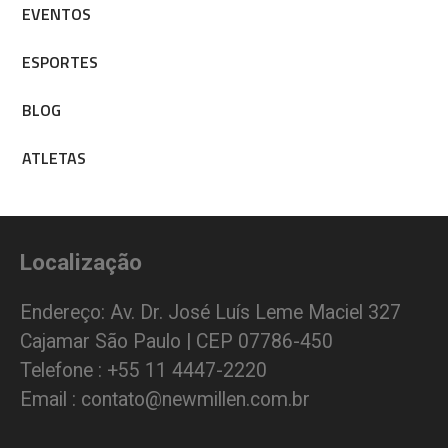
EVENTOS
ESPORTES
BLOG
ATLETAS
Localização
Endereço: Av. Dr. José Luís Leme Maciel 327
Cajamar São Paulo | CEP 07786-450
Telefone : +55 11 4447-2220
Email : contato@newmillen.com.br