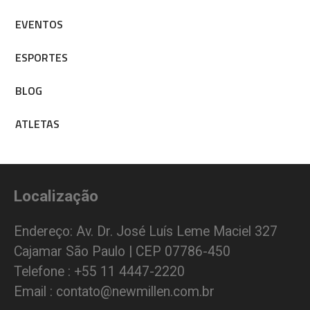
EVENTOS
ESPORTES
BLOG
ATLETAS
Localização
Endereço: Av. Dr. José Luís Leme Maciel 327
Cajamar São Paulo | CEP 07786-450
Telefone : +55 11 4447-2220
Email : contato@newmillen.com.br