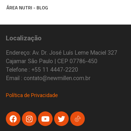
ÁREA NUTRI - BLOG
Localização
Endereço: Av. Dr. José Luís Leme Maciel 327
Cajamar São Paulo | CEP 07786-450
Telefone : +55 11 4447-2220
Email : contato@newmillen.com.br
Política de Privacidade