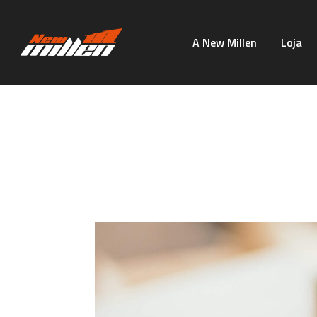
A New Millen
Loja