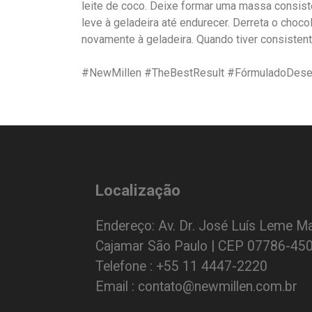
leite de coco. Deixe formar uma massa consist
leve à geladeira até endurecer. Derreta o choc
novamente à geladeira. Quando tiver consisten
#NewMillen #TheBestResult #FórmuladoDese
Localização
Endereço: Av. Dr. José Luís Leme Ma
Cajamar São Paulo | CEP 07786-45
Telefone : +55 11 4447-2220
Email : contato@newmillen.com.br