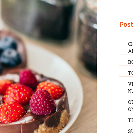
Post
C
A
B
T
V
N
Q
O
T
S