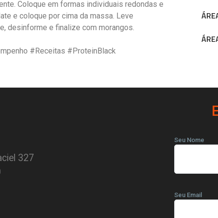
ente. Coloque em formas individuais redondas e
ÁREA
olate e coloque por cima da massa. Leve
te, desinforme e finalize com morangos.
ÁREA
mpenho #Receitas #ProteinBlack
Seu Nome
ciel 327
0
Seu Email