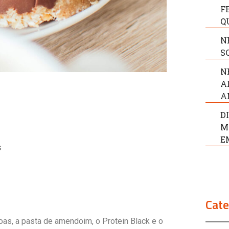
F
Q
N
S
N
A
A
D
M
E
s
Cate
oas, a pasta de amendoim, o Protein Black e o