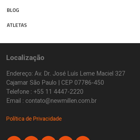
BLOG
ATLETAS
Localização
Endereço: Av. Dr. José Luís Leme Maciel 327
Cajamar São Paulo | CEP 07786-450
Telefone : +55 11 4447-2220
Email : contato@newmillen.com.br
Política de Privacidade