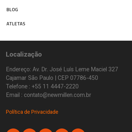
BLOG
ATLETAS
Localização
Endereço: Av. Dr. José Luís Leme Maciel 327
Cajamar São Paulo | CEP 07786-450
Telefone : +55 11 4447-2220
Email : contato@newmillen.com.br
Política de Privacidade