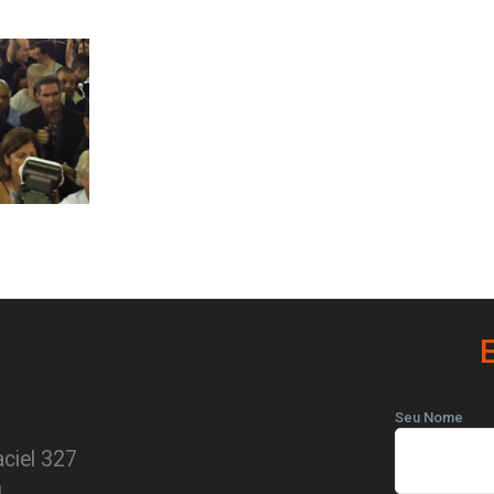
Seu Nome
ciel 327
0