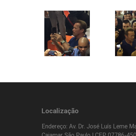
Localização
Endereço: Av. Dr. José Luís Leme Ma
Cajamar São Paulo | CEP 07786-45