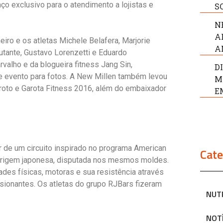
o exclusivo para o atendimento a lojistas e
S
N
A
neiro e os atletas Michele Belafera, Marjorie
A
Mutante, Gustavo Lorenzetti e Eduardo
valho e da blogueira fitness Jang Sin,
D
de evento para fotos. A New Millen também levou
M
roto e Garota Fitness 2016, além do embaixador
E
ar de um circuito inspirado no programa American
Cate
 origem japonesa, disputada nos mesmos moldes.
des físicas, motoras e sua resistência através
sionantes. Os atletas do grupo RJBars fizeram
NUT
NOT