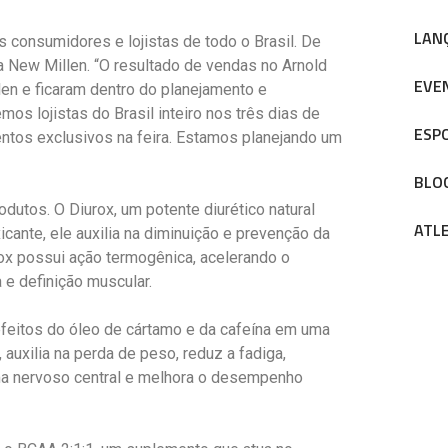
LAN
consumidores e lojistas de todo o Brasil. De
a New Millen. “O resultado de vendas no Arnold
EVE
len e ficaram dentro do planejamento e
os lojistas do Brasil inteiro nos três dias de
ESP
tos exclusivos na feira. Estamos planejando um
BLO
dutos. O Diurox, um potente diurético natural
ATL
cante, ele auxilia na diminuição e prevenção da
rox possui ação termogênica, acelerando o
 e definição muscular.
efeitos do óleo de cártamo e da cafeína em uma
 auxilia na perda de peso, reduz a fadiga,
ema nervoso central e melhora o desempenho