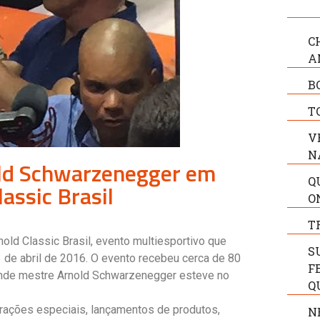
C
A
B
T
V
N
old Schwarzenegger em
Q
assic Brasil
O
T
nold Classic Brasil, evento multiesportivo que
S
3 de abril de 2016. O evento recebeu cerca de 80
F
rande mestre Arnold Schwarzenegger esteve no
Q
rações especiais, lançamentos de produtos,
N