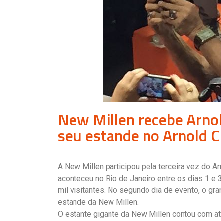
New Millen recebe Arn
seu estande no Arnold Cl
A New Millen participou pela terceira vez do Ar
aconteceu no Rio de Janeiro entre os dias 1 e 
mil visitantes. No segundo dia de evento, o g
estande da New Millen.
O estante gigante da New Millen contou com at