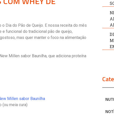
SS COM WHEY DE
S
N
A
A
 o Dia do Pão de Queijo. E nossa receita do mês
 e funcional do tradicional pão de queijo,
D
 gostoso, mas quer manter o foco na alimentação
M
E
New Millen sabor Baunilha, que adiciona proteína
Cate
NUT
w Millen sabor Baunilha
o (ou meia cura)
NOT