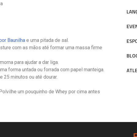
va
LAN
EVE
ESP
or Baunilha
e uma pitada de sal.
 Misture com as mãos até formar uma massa firme
BLO
orna para ajudar a dar liga.
ATL
ma forma untada ou forrada com papel manteiga.
e 25 minutos ou até dourar.
 Polvilhe um pouquinho de Whey por cima antes