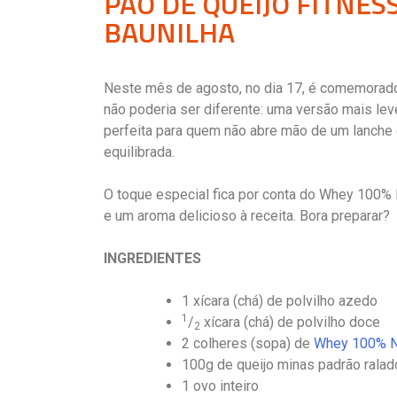
PÃO DE QUEIJO FITNE
BAUNILHA
Neste mês de agosto, no dia 17, é comemorado
não poderia ser diferente: uma versão mais leve
perfeita para quem não abre mão de um lanche
equilibrada.
O toque especial fica por conta do Whey 100% 
e um aroma delicioso à receita. Bora preparar?
INGREDIENTES
1 xícara (chá) de polvilho azedo
1
/
xícara (chá) de polvilho doce
2
2 colheres (sopa) de
Whey 100% Ne
100g de queijo minas padrão ralad
1 ovo inteiro