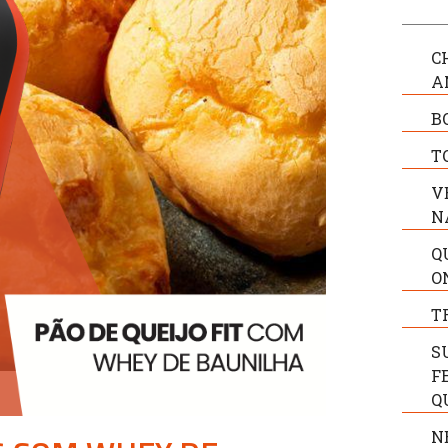
C
A
B
T
V
N
Q
O
T
S
F
Q
N