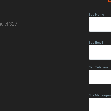
Seu Nome
ciel 327
0
Seu Email
Seu Telefone
Sua Mensage