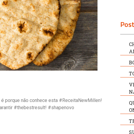
Post
C
A
B
T
V
N
é porque não conhece esta #ReceitaNewMillen!
Q
garantir #thebestresult! #shapenovo
O
T
S