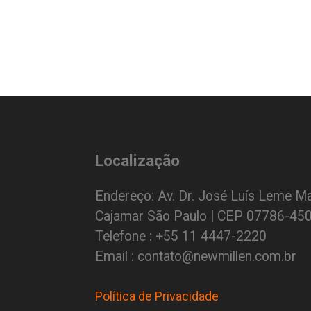
Localização
Endereço: Av. Dr. José Luís Leme Ma
Cajamar São Paulo | CEP 07786-45
Telefone : +55 11 4447-2220
Email : contato@newmillen.com.br
Política de Privacidade