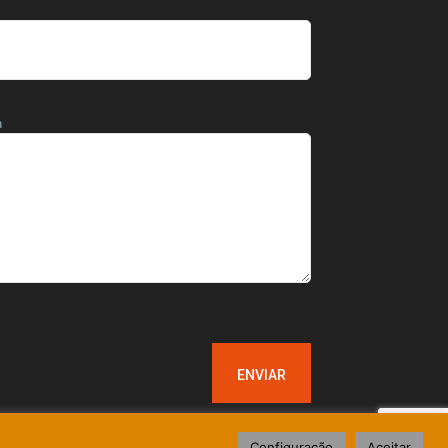
m
Configuração
Aceitar