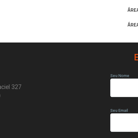
ÁREA
ÁREA
Seu Nome
ciel 327
0
Seu Email