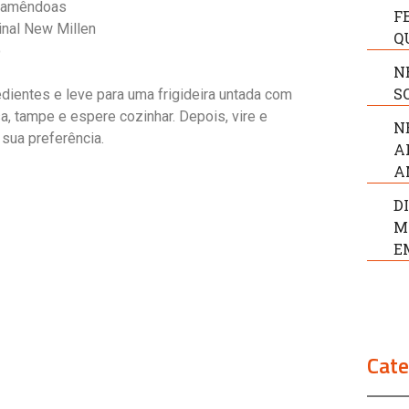
e amêndoas
F
inal New Millen
Q
ó
N
S
dientes e leve para uma frigideira untada com
a, tampe e espere cozinhar. Depois, vire e
N
 sua preferência.
A
A
D
M
E
Cate