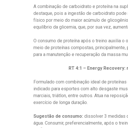
A combinação de carboidrato e proteína na su
destaque, pois a ingestão de carboidrato pod
físico por meio do maior acúmulo de glicogêni
equilíbrio da glicemia, que, por sua vez, aumen
O consumo de proteína após o treino auxilia o 
meio de proteínas compostas, principalmente, p
para a manutenção e recuperação da massa mus
RT 4:1 – Energy Recovery: 
Formulado com combinação ideal de proteínas e
indicado para esportes com alto desgaste muscul
marciais, triátlon, entre outros. Atua na repos
exercício de longa duração.
Sugestão de consumo:
dissolver 3 medidas 
água. Consumir, preferencialmente, após o trei