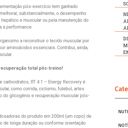
S
plementação pós-exercício tem ganhado
e melhorar, substancialmente, o desempenho
N
o hepático e muscular ou pela manutenção do
A
ta a
performance
.
A
D
organismo a reconstruir o tecido muscular por
M
or aminoácidos essenciais. Contribui, ainda,
E
cular.
recuperação total pós-treino!
 carboidratos, RT 4:1 – Energy Recovery é
Cate
ar, como corrida, ciclismo, futebol, artes
ição do glicogênio e recuperação muscular pós-
NUT
dosadoras do produto em 200ml (um copo) de
no de longa duração ou conforme orientação
NOT