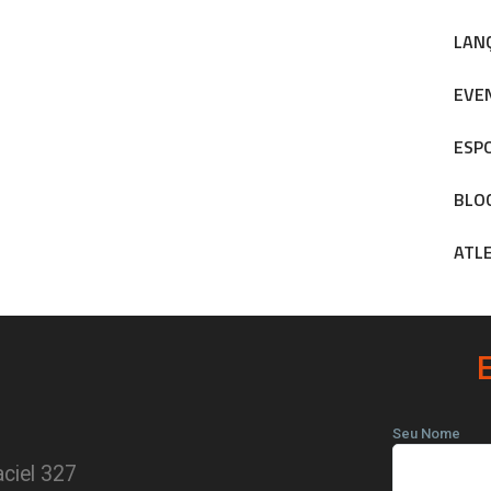
LAN
EVE
ESP
BLO
ATL
Seu Nome
ciel 327