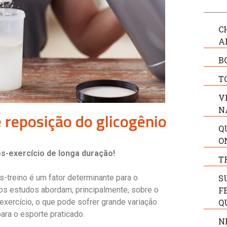
C
A
B
T
V
N
reposição do glicogênio
Q
O
s-exercício de longa duração!
T
-treino é um fator determinante para o
S
tos estudos abordam, principalmente, sobre o
F
xercício, o que pode sofrer grande variação
Q
ara o esporte praticado.
N