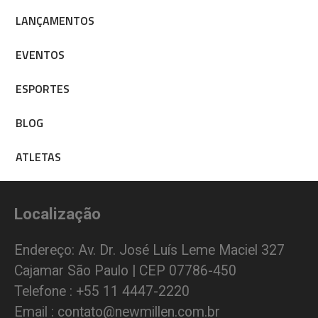
LANÇAMENTOS
EVENTOS
ESPORTES
BLOG
ATLETAS
Localização
Endereço: Av. Dr. José Luís Leme Maciel 327
Cajamar São Paulo | CEP 07786-450
Telefone : +55 11 4447-2220
Email : contato@newmillen.com.br