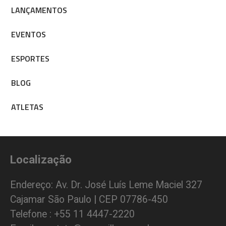
LANÇAMENTOS
EVENTOS
ESPORTES
BLOG
ATLETAS
Localização
Endereço: Av. Dr. José Luís Leme Maciel 327
Cajamar São Paulo | CEP 07786-450
Telefone : +55 11 4447-2220