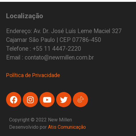
Localização
Endereço: Av. Dr. José Luís Leme Maciel 327
Cajamar São Paulo | CEP 07786-450
Telefone : +55 11 4447-2220
Email : contato@newmillen.com.br
Política de Privacidade
Copyright © 2022 New Millen
Desenvolvido por
Atis Comunicação