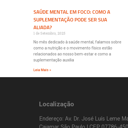
SAÚDE MENTAL EM FOCO: COMO A
SUPLEMENTAÇÃO PODE SER SUA
ALIADA?
1 de Setembro, 2025
No mês dedicado à saúde mental, falamos sobre
como a nutrição e o movimento físico estão
relacionados ao nosso bem-estar e como a
suplementação auxilia
Leia Mais »
Localização
Endereço: Av. Dr. José Luís Leme Ma
Cajamar São Paulo | CEP 07786-45