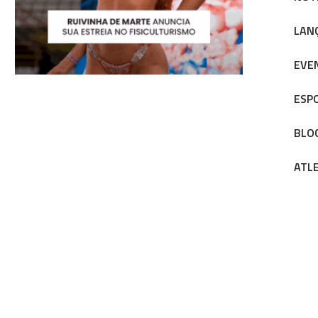
LAN
EVE
ESP
BLO
ATL