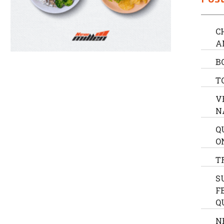
C
A
B
T
V
N
Q
O
T
S
F
Q
N