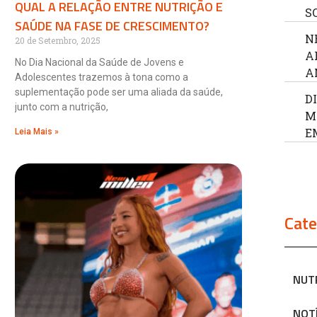
QUAL A RELAÇÃO ENTRE NUTRIÇÃO E
S
SAÚDE NA FASE DE CRESCIMENTO?
N
20 de Setembro, 2025
A
No Dia Nacional da Saúde de Jovens e
A
Adolescentes trazemos à tona como a
suplementação pode ser uma aliada da saúde,
D
junto com a nutrição,
M
E
Leia Mais »
Cate
NUT
NOT