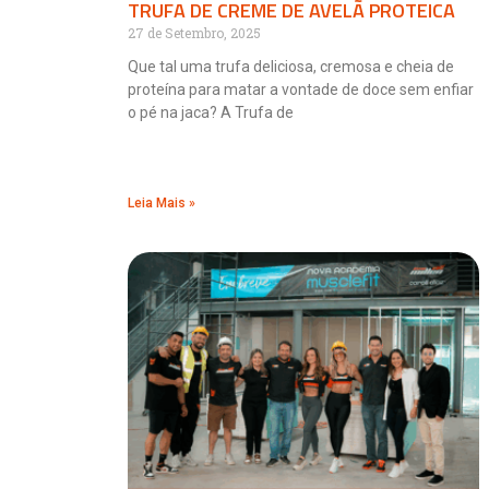
TRUFA DE CREME DE AVELÃ PROTEICA
27 de Setembro, 2025
Que tal uma trufa deliciosa, cremosa e cheia de
proteína para matar a vontade de doce sem enfiar
o pé na jaca? A Trufa de
Leia Mais »