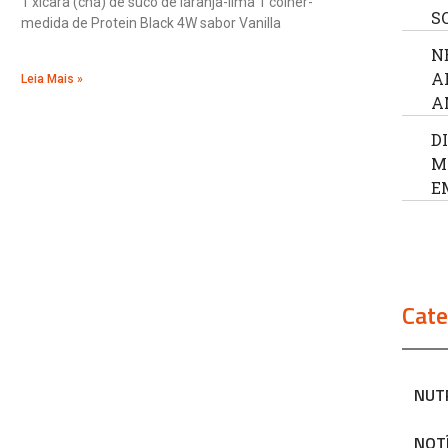
1 xícara (chá) de suco de laranja-lima 1 colher-
S
medida de Protein Black 4W sabor Vanilla
N
A
Leia Mais »
A
D
M
E
Cate
NUT
NOT