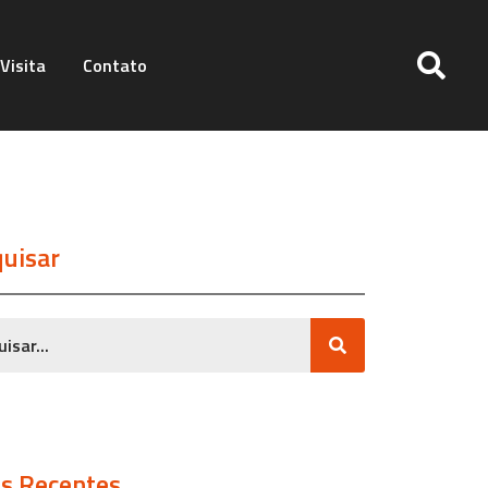
Visita
Contato
uisar
s Recentes