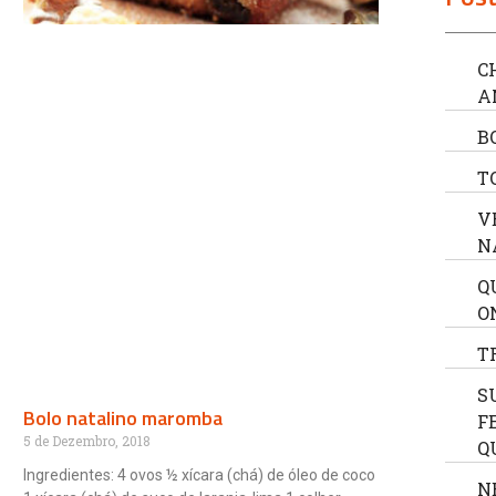
C
A
B
T
V
N
Q
O
T
S
Bolo natalino maromba
F
5 de Dezembro, 2018
Q
Ingredientes: 4 ovos ½ xícara (chá) de óleo de coco
N