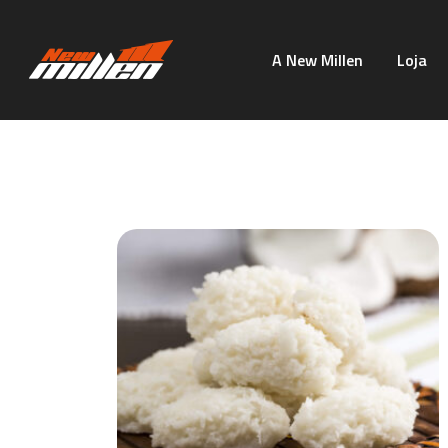
A New Millen
Loja