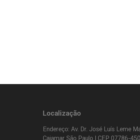
Localização
Endereço: Av. Dr. José Luís Leme Ma
Cajamar São Paulo | CEP 07786-45