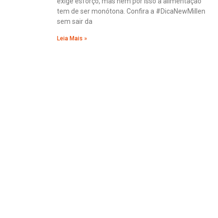
exige esforço, mas nem por isso a alimentação
tem de ser monótona. Confira a #DicaNewMillen
sem sair da
Leia Mais »