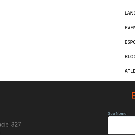
LAN
EVE
ESP
BLO
ATL
Seu Nome
ciel 327
0